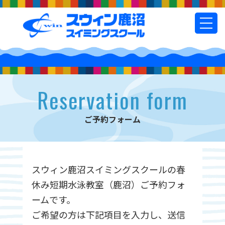
t
o
g
g
l
e
n
Reservation form
a
v
i
ご予約フォーム
g
a
t
i
スウィン鹿沼スイミングスクールの春
o
n
休み短期水泳教室（鹿沼）ご予約フォ
ームです。
ご希望の方は下記項目を入力し、送信