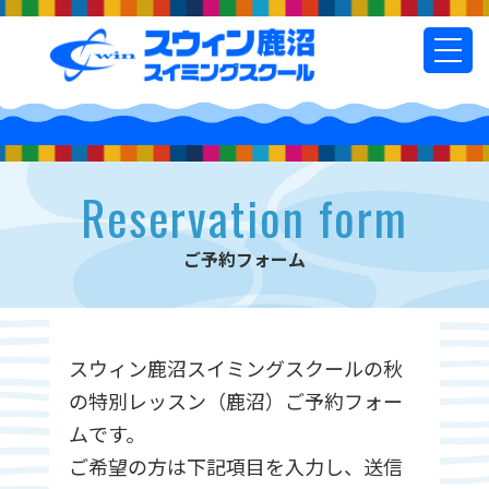
t
o
g
g
l
e
n
Reservation form
a
v
i
ご予約フォーム
g
a
t
i
スウィン鹿沼スイミングスクールの秋
o
n
の特別レッスン（鹿沼）ご予約フォー
ムです。
ご希望の方は下記項目を入力し、送信